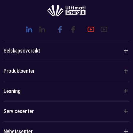
Selskapsoversikt
Introduksjon til selskapet
Produktsenter
Merkevarehistorie
Boligprodukter
Løsning
Lag-/lokalfordel
C&I-produkter
Løsning
Servicesenter
Sak
Personvernerklæring
Nyhetssenter