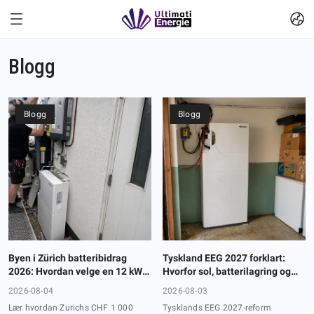
Blogg
Blogg
Blogg
Byen i Zürich batteribidrag
Tyskland EEG 2027 forklart:
2026: Hvordan velge en 12 kW
Hvorfor sol, batterilagring og
høyspennings
energistyring blir én system
2026-08-04
2026-08-03
hjemmelagringssystem
Lær hvordan Zurichs CHF 1 000
Tysklands EEG 2027-reform