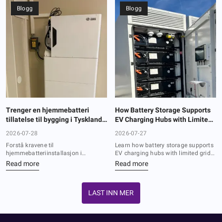
Blogg
Blogg
Trenger en hjemmebatteri
How Battery Storage Supports
tillatelse til bygging i Tyskland?
EV Charging Hubs with Limited
En guide til regelverk,
Grid Capacity
2026-07-28
2026-07-27
registrering og
Forstå kravene til
Learn how battery storage supports
installasjonskrav
hjemmebatteriinstallasjon i
EV charging hubs with limited grid
Tyskland, inkludert bygg tillatelse,
capacity through peak shaving, EMS
Read more
Read more
MaStR registrering,
optimization, and an electric truck
nettverkskoordinering og
charging case study.
sikkerhetsregler.
LAST INN MER