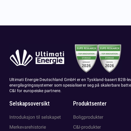
Ultimati Energie Deutschland GmbH er en Tyskland-basert B2B-le
energilagringssystemer som spesialiserer seg på skalerbare batter
C&I for europeiske partnere.
Selskapsoversikt
Produktsenter
Introduksjon til selskapet
Boligprodukter
Merkevarehistorie
C&I-produkter