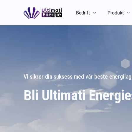
Bedrift
Produkt
Introduksjon til selskapet
Introduksjon til selskapet
ESG
ESG
Merkevarehistorie
Merkevarehistorie
Lag-/lokalfordel
Lag-/lokalfordel
Vi sikrer din suksess med vår beste energilag
Bli Ultimati Energi