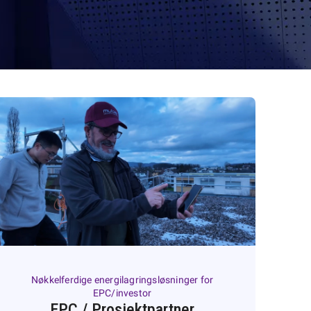
Nøkkelferdige energilagringsløsninger for
EPC/investor
EPC / Prosjektpartner