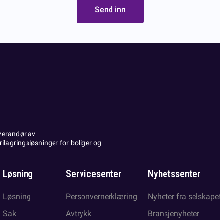
Send inn
verandør av
ilagringsløsninger for boliger og
Løsning
Servicesenter
Nyhetssenter
Løsning
Personvernerklæring
Nyheter fra selskape
Sak
Avtrykk
Bransjenyheter