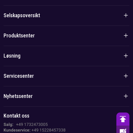
Selskapsoversikt
Introduksjon til selskapet
Produktsenter
Merkevarehistorie
Boligprodukter
Løsning
Lag-/lokalfordel
C&I-produkter
Løsning
Servicesenter
Sak
Personvernerklæring
Nyhetssenter
Avtrykk
Nyheter fra selskapet
Kontakt oss
AGB
Bransjenyheter
Salg:
+49 1732473005
Kundeservice:
+49 15228457338