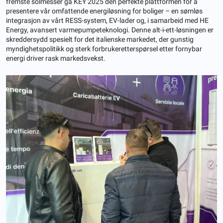
fremste solmesser ga KEY 2025 den perfekte plattformen for å
presentere vår omfattende energiløsning for boliger – en sømløs
integrasjon av vårt RESS-system, EV-lader og, i samarbeid med HE
Energy, avansert varmepumpeteknologi. Denne alt-i-ett-løsningen er
skreddersydd spesielt for det italienske markedet, der gunstig
myndighetspolitikk og sterk forbrukeretterspørsel etter fornybar
energi driver rask markedsvekst.