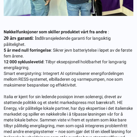
Nøkkelfunksjoner som skiller produktet vårt fra andre
:
20 års garanti
: Ind
Bransjeledende garanti for langsiktig
pålitelighet.
5 år med null forringelse
: Sikrer jevn batteriytelse i løpet av de første
fem årene.
12 000 sykluslevetid
: Tilbyr eksepsjonell holdbarhet for langvarig
energilagring.
Smart energistyring: Integrert AI optimaliserer energifordelingen
mellom RESS-systemet, elbilladeren og varmepumpen, noe som
maksimerer besparelser og effektivitet.
Italia er kjent for sin ledende posisjon innen solenergi, drevet av
støttende politikk og et sterkt markedspress mot bærekraft. HE
Energy, vår pålitelige lokale partner, har dyp ekspertise i det italienske
markedet og spiller en nøkkelrolle i å tilpasse løsningen vår for å
møte lokale behov. Sammen viste vi frem et system som ikke bare
tilbyr pålitelig energilagring, men som også integreres problemfritt
med andre energisystemer – noe som gjør det til en ideell løsning for