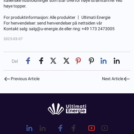
italienske husholdninger som står overfor høye strømtariffer ved
høye topper.
For produktinformasjon:
Alle produkter 丨 Ultimati Energie
For henvendelser: send henvendelser på nettsiden vår
Kontakt salg:
salg@u-energie.de
eller ring: +49 173 2473005
2025-03-07
Del
Previous Article
Next Article