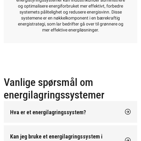
energistyringssystemer kan industrikunder administrere
og optimalisere energiforbruket mer effektivt, forbedre
systemets pålitelighet og redusere energisvinn. Disse
systemene er en nøkkelkomponent i en bærekraftig
energistrategi, som lar bedrifter gå over til grønnere og
mer effektive energiløsninger.
Vanlige spørsmål om
energilagringssystemer
Hva er et energilagringssystem?
Et energilagringssystem lar deg lagre overflødig strøm og
bruke den når det trengs. Det kombineres ofte med fornybare
energikilder, som solcellepaneler, for å redusere avhengigheten
Kan jeg bruke et energilagringssystem i
av strømnettet, senke energikostnadene og øke