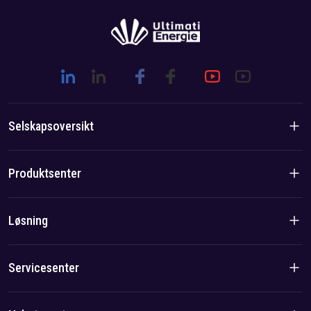
Selskapsoversikt
Introduksjon til selskapet
Produktsenter
Merkevarehistorie
Boligprodukter
Løsning
Lag-/lokalfordel
C&I-produkter
Løsning
Servicesenter
Sak
Personvernerklæring