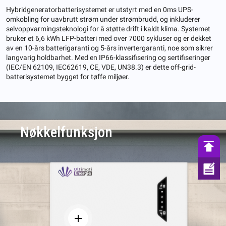
Hybridgeneratorbatterisystemet er utstyrt med en 0ms UPS-
omkobling for uavbrutt strøm under strømbrudd, og inkluderer
selvoppvarmingsteknologi for å støtte drift i kaldt klima. Systemet
bruker et 6,6 kWh LFP-batteri med over 7000 sykluser og er dekket
av en 10-års batterigaranti og 5-års invertergaranti, noe som sikrer
langvarig holdbarhet. Med en IP66-klassifisering og sertifiseringer
(IEC/EN 62109, IEC62619, CE, VDE, UN38.3) er dette off-grid-
batterisystemet bygget for tøffe miljøer.
Nøkkelfunksjon