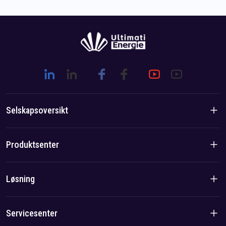
Selskapsoversikt
Introduksjon til selskapet
Produktsenter
Merkevarehistorie
Boligprodukter
Løsning
Lag-/lokalfordel
C&I-produkter
Løsning
Servicesenter
Sak