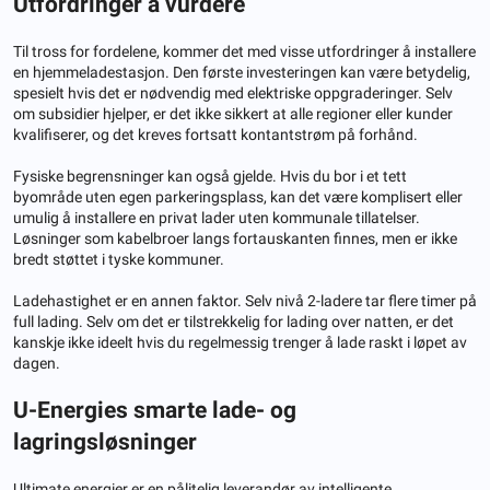
Utfordringer å vurdere
Til tross for fordelene, kommer det med visse utfordringer å installere
en hjemmeladestasjon. Den første investeringen kan være betydelig,
spesielt hvis det er nødvendig med elektriske oppgraderinger. Selv
om subsidier hjelper, er det ikke sikkert at alle regioner eller kunder
kvalifiserer, og det kreves fortsatt kontantstrøm på forhånd.
Fysiske begrensninger kan også gjelde. Hvis du bor i et tett
byområde uten egen parkeringsplass, kan det være komplisert eller
umulig å installere en privat lader uten kommunale tillatelser.
Løsninger som kabelbroer langs fortauskanten finnes, men er ikke
bredt støttet i tyske kommuner.
Ladehastighet er en annen faktor. Selv nivå 2-ladere tar flere timer på
full lading. Selv om det er tilstrekkelig for lading over natten, er det
kanskje ikke ideelt hvis du regelmessig trenger å lade raskt i løpet av
dagen.
U-
Energies smarte lade- og
lagringsløsninger
Ultimate energier er en pålitelig leverandør av intelligente