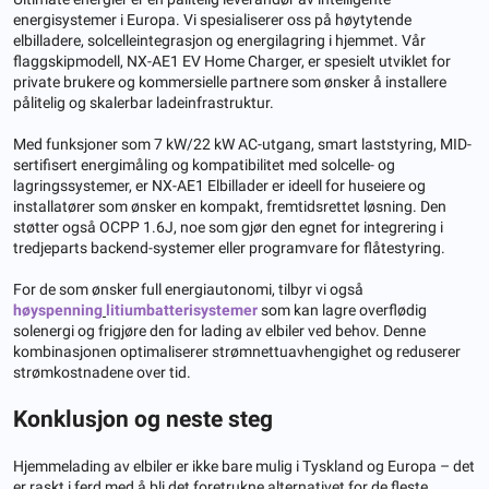
energisystemer i Europa. Vi spesialiserer oss på høytytende
elbilladere, solcelleintegrasjon og energilagring i hjemmet. Vår
flaggskipmodell, NX-AE1 EV Home Charger, er spesielt utviklet for
private brukere og kommersielle partnere som ønsker å installere
pålitelig og skalerbar ladeinfrastruktur.
Med funksjoner som 7 kW/22 kW AC-utgang, smart laststyring, MID-
sertifisert energimåling og kompatibilitet med solcelle- og
lagringssystemer, er NX-AE1 Elbillader er ideell for huseiere og
installatører som ønsker en kompakt, fremtidsrettet løsning. Den
støtter også OCPP 1.6J, noe som gjør den egnet for integrering i
tredjeparts backend-systemer eller programvare for flåtestyring.
For de som ønsker full energiautonomi, tilbyr vi også
høyspenning
litiumbatterisystemer
som kan lagre overflødig
solenergi og frigjøre den for lading av elbiler ved behov. Denne
kombinasjonen optimaliserer strømnettuavhengighet og reduserer
strømkostnadene over tid.
Konklusjon og neste steg
Hjemmelading av elbiler er ikke bare mulig i Tyskland og Europa – det
er raskt i ferd med å bli det foretrukne alternativet for de fleste