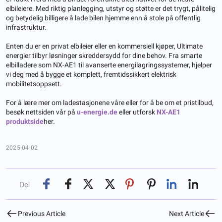
elbileiere. Med riktig planlegging, utstyr og støtte er det trygt, pålitelig
og betydelig billigere å lade bilen hjemme enn å stole på offentlig
infrastruktur.
Enten du er en privat elbileier eller en kommersiell kjøper, Ultimate
energier tilbyr løsninger skreddersydd for dine behov. Fra smarte
elbilladere som NX-AE1 til avanserte energilagringssystemer, hjelper
vi deg med å bygge et komplett, fremtidssikkert elektrisk
mobilitetsoppsett.
For å lære mer om ladestasjonene våre eller for å be om et pristilbud,
besøk nettsiden vår på
u-energie.de
eller utforsk
NX-AE1
produktside
her.
2025-04-02
Del
Previous Article
Next Article