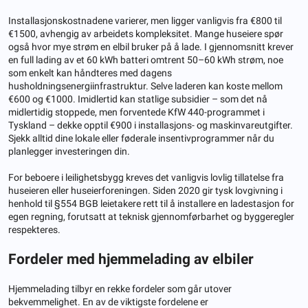
Installasjonskostnadene varierer, men ligger vanligvis fra €800 til
€1500, avhengig av arbeidets kompleksitet. Mange huseiere spør
også hvor mye strøm en elbil bruker på å lade. I gjennomsnitt krever
en full lading av et 60 kWh batteri omtrent 50–60 kWh strøm, noe
som enkelt kan håndteres med dagens
husholdningsenergiinfrastruktur. Selve laderen kan koste mellom
€600 og €1000. Imidlertid kan statlige subsidier – som det nå
midlertidig stoppede, men forventede KfW 440-programmet i
Tyskland – dekke opptil €900 i installasjons- og maskinvareutgifter.
Sjekk alltid dine lokale eller føderale insentivprogrammer når du
planlegger investeringen din.
For beboere i leilighetsbygg kreves det vanligvis lovlig tillatelse fra
huseieren eller huseierforeningen. Siden 2020 gir tysk lovgivning i
henhold til §554 BGB leietakere rett til å installere en ladestasjon for
egen regning, forutsatt at teknisk gjennomførbarhet og byggeregler
respekteres.
Fordeler med hjemmelading av elbiler
Hjemmelading tilbyr en rekke fordeler som går utover
bekvemmelighet. En av de viktigste fordelene er