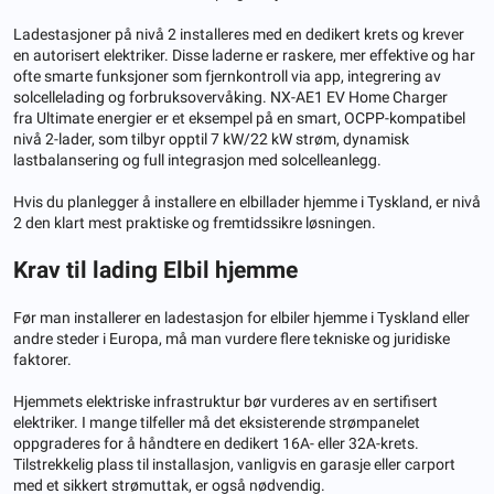
Ladestasjoner på nivå 2 installeres med en dedikert krets og krever
en autorisert elektriker. Disse laderne er raskere, mer effektive og har
ofte smarte funksjoner som fjernkontroll via app, integrering av
solcellelading og forbruksovervåking. NX-AE1 EV Home Charger
fra Ultimate energier er et eksempel på en smart, OCPP-kompatibel
nivå 2-lader, som tilbyr opptil 7 kW/22 kW strøm, dynamisk
lastbalansering og full integrasjon med solcelleanlegg.
Hvis du planlegger å installere en elbillader hjemme i Tyskland, er nivå
2 den klart mest praktiske og fremtidssikre løsningen.
Krav til lading
Elbil
hjemme
Før man installerer en ladestasjon for elbiler hjemme i Tyskland eller
andre steder i Europa, må man vurdere flere tekniske og juridiske
faktorer.
Hjemmets elektriske infrastruktur bør vurderes av en sertifisert
elektriker. I mange tilfeller må det eksisterende strømpanelet
oppgraderes for å håndtere en dedikert 16A- eller 32A-krets.
Tilstrekkelig plass til installasjon, vanligvis en garasje eller carport
med et sikkert strømuttak, er også nødvendig.