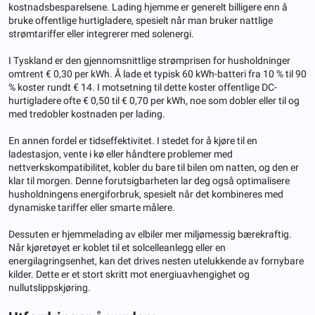
kostnadsbesparelsene. Lading hjemme er generelt billigere enn å
bruke offentlige hurtigladere, spesielt når man bruker nattlige
strømtariffer eller integrerer med solenergi.
I Tyskland er den gjennomsnittlige strømprisen for husholdninger
omtrent € 0,30 per kWh. Å lade et typisk 60 kWh-batteri fra 10 % til 90
% koster rundt € 14. I motsetning til dette koster offentlige DC-
hurtigladere ofte € 0,50 til € 0,70 per kWh, noe som dobler eller til og
med tredobler kostnaden per lading.
En annen fordel er tidseffektivitet. I stedet for å kjøre til en
ladestasjon, vente i kø eller håndtere problemer med
nettverkskompatibilitet, kobler du bare til bilen om natten, og den er
klar til morgen. Denne forutsigbarheten lar deg også optimalisere
husholdningens energiforbruk, spesielt når det kombineres med
dynamiske tariffer eller smarte målere.
Dessuten er hjemmelading av elbiler mer miljømessig bærekraftig.
Når kjøretøyet er koblet til et solcelleanlegg eller en
energilagringsenhet, kan det drives nesten utelukkende av fornybare
kilder. Dette er et stort skritt mot energiuavhengighet og
nullutslippskjøring.