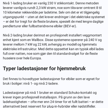
Nivå 1-lading bruker en vanlig 230 V stikkontakt. Denne metoden
leverer vanligvis rundt 2,3 kW strøm, noe som tilsvarer omtrent 8 til
10 kilometer rekkevidde per ladetime. Selv om det er et tilgjengelig
utgangspunkt – uten at det krever endringer i det elektriske systemet
– er det for tregt for de fleste brukere, spesielt de med lengre daglige
pendlerturer eller fullbatteridrevne elbiler (BEV-er).
Nivå 2-lading bruker derimot en profesjonelt installert veggmontert
enhet kjent som en Wallbox. Disse systemene opererer på 240 V og
leverer mellom 7 kW og 22 kW, avhengig av modell og hjemmets
elektriske infrastruktur. Med dette oppsettet kan en typisk elbil lades
full over natten, noe som gjør den til standardvalget for de fleste
huseiere over hele Europa.
Typer ladestasjoner for hjemmebruk
Det finnes to hovedtyper ladestasjoner for elbiler som er egnet for
bruk i boliger: nivå 1- og nivå 2-ladere.
Ladestasjoner på nivå 1 bruker en standard Schuko-kontakt og
krever ingen profesjonell installasjon. På grunn av den lave
ladehastigheten – ofte mer enn 24 timer for et fullt batteri – er dette
alternativet best reservert for plug-in-hybrider eller nødstilfeller.