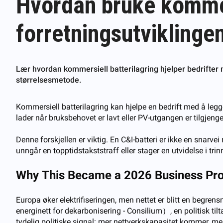
Hvordan bruke kommers
forretningsutviklinge
Lær hvordan kommersiell batterilagring hjelper bedrifter m
størrelsesmetode.
Kommersiell batterilagring kan hjelpe en bedrift med å legge t
lader når bruksbehovet er lavt eller PV-utgangen er tilgjengel
Denne forskjellen er viktig. En C&I-batteri er ikke en snarvei
unngår en topptidstakststraff eller stager en utvidelse i trin
Why This Became a 2026 Business Pr
Europa øker elektrifiseringen, men nettet er blitt en begrens
energinett for dekarbonisering - Consilium）, en politisk tilt
tydelig politiske signal: mer nettverkskapasitet kommer, men 