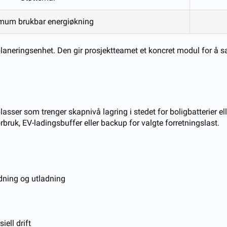
mum brukbar energiøkning
k planeringsenhet. Den gir prosjektteamet et koncret modul for å 
lasser som trenger skapnivå lagring i stedet for boligbatterier e
bruk, EV-ladingsbuffer eller backup for valgte forretningslast.
adning og utladning
ell drift