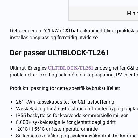
Mini
Dette er der en 261 kWh C&I batterikabinett blir et praktis
installasjonsplass og fremtidig utvidelse.
Der passer ULTIBLOCK-TL261
Ultimati Energies
er designet for C&I-p
ULTIBLOCK-TL261
problemet er lokalt og bak måleren: toppsparing, PV egenfor
Produkttilpasning for dette spesifikke brukstilfellet:
261 kWh kassekapasitet for C&I lastbuffering
Væskekjøling for å støtte stabil drift under hyppig oppl
IP55 beskyttelse for krævende kommersielle miljøer
8.000+ sykkeldesignliv for gjentatt daglig drift
-20°C til 55°C driftstemperaturområde
Sikkerhetsovervåking og systemnivåkontroll for kommersi