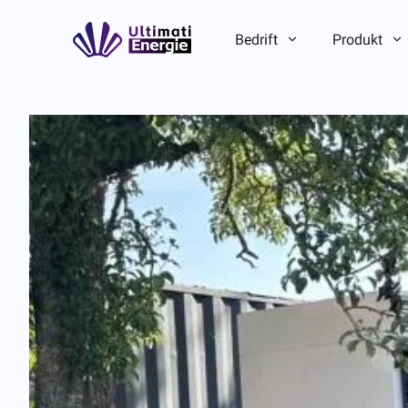
Bedrift
Produkt
Introduksjon til selskapet
Introduksjon til selskapet
ESG
ESG
Merkevarehistorie
Merkevarehistorie
Lag-/lokalfordel
Lag-/lokalfordel