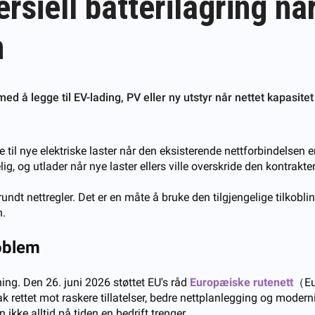
iell batterilagring når
n
ed å legge til EV-lading, PV eller ny utstyr når nettet kapasite
il nye elektriske laster når den eksisterende nettforbindelsen er f
ig, og utlader når nye laster ellers ville overskride den kontrakte
 rundt nettregler. Det er en måte å bruke den tilgjengelige tilkobl
n.
oblem
ning. Den 26. juni 2026 støttet EU's råd
Europæiske rutenett
（Eur
ak rettet mot raskere tillatelser, bedre nettplanlegging og modern
ikke alltid på tiden en bedrift trenger.