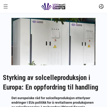
Styrking av solcelleproduksjon i
Europa: En oppfordring til handling
Det europeiske råd for solcelleproduksjon etterlyser
endringer i EUs politikk for å revitalisere produksjonen
av solcellepaneler. Lær hvordan Ultimati Energie