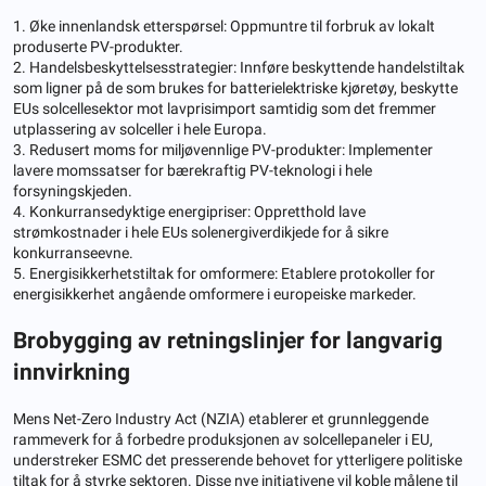
1. Øke innenlandsk etterspørsel: Oppmuntre til forbruk av lokalt
produserte PV-produkter.
2. Handelsbeskyttelsesstrategier: Innføre beskyttende handelstiltak
som ligner på de som brukes for batterielektriske kjøretøy, beskytte
EUs solcellesektor mot lavprisimport samtidig som det fremmer
utplassering av solceller i hele Europa.
3. Redusert moms for miljøvennlige PV-produkter: Implementer
lavere momssatser for bærekraftig PV-teknologi i hele
forsyningskjeden.
4. Konkurransedyktige energipriser: Oppretthold lave
strømkostnader i hele EUs solenergiverdikjede for å sikre
konkurranseevne.
5. Energisikkerhetstiltak for omformere: Etablere protokoller for
energisikkerhet angående omformere i europeiske markeder.
Brobygging av retningslinjer for langvarig
innvirkning
Mens Net-Zero Industry Act (NZIA) etablerer et grunnleggende
rammeverk for å forbedre produksjonen av solcellepaneler i EU,
understreker ESMC det presserende behovet for ytterligere politiske
tiltak for å styrke sektoren. Disse nye initiativene vil koble målene til