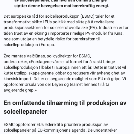
støtter denne bevegelsen mot bærekraftig energi.
Det europeiske råd for solcelleproduksjon (ESMC) taler for et
transformativt skifte i EUs politikk med sikte på å revitalisere
produksjonssektoren for solcellefotovoltaiske (PV). Industrien er for
tiden truet av en økning i importerte rimelige PV-moduler fra Kina,
noe som utgjør en betydelig risiko for bærekraften til
solcelleproduksjon i Europa.
Žygimantas Vaičiūnas, policydirektør for ESMC,
understreker, «Forslagene våre er utformet for å raskt bringe
solcelleproduksjon tilbake til Europa innen ett år. Dette initiativet vil
kutte utslipp, skape grønne jobber og redusere vår avhengighet av
kinesisk import. Det er en avgjørende mulighet som EU må gripe. Vi
oppfordrer Ursula von der Leyen og teamet hennes til å ta
avgjørende grep.»
En omfattende tilnærming til produksjon av
solcellepaneler
ESMC oppfordrer EUs ledere til å prioritere produksjon av
solcellepaneler på EU-kommisjonens agenda. De understreker