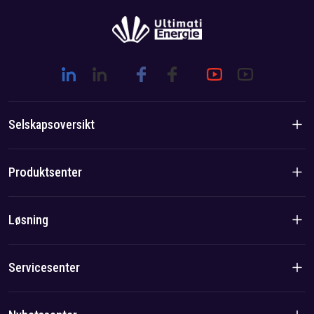
Selskapsoversikt
Introduksjon til selskapet
Produktsenter
Merkevarehistorie
Boligprodukter
Løsning
Lag-/lokalfordel
C&I-produkter
Løsning
Servicesenter
Sak
Personvernerklæring