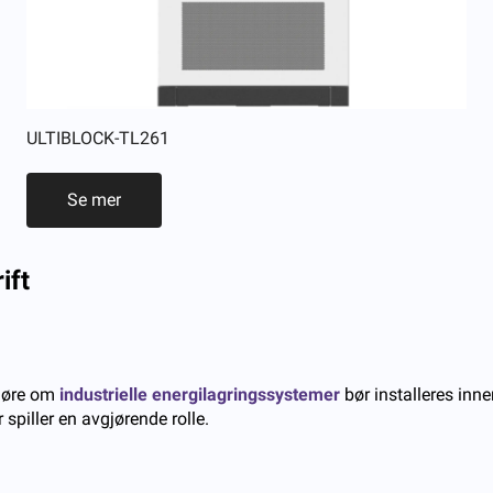
ULTIBLOCK-TL261
Se mer
ift
gjøre om
industrielle energilagringssystemer
bør installeres inn
 spiller en avgjørende rolle.