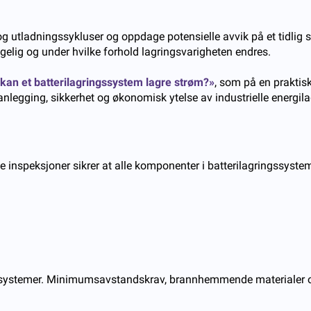
og utladningssykluser og oppdage potensielle avvik på et tidlig s
jengelig og under hvilke forhold lagringsvarigheten endres.
kan et batterilagringssystem lagre strøm?»
, som på en praktisk
planlegging, sikkerhet og økonomisk ytelse av industrielle energi
 inspeksjoner sikrer at alle komponenter i batterilagringssyste
ngssystemer. Minimumsavstandskrav, brannhemmende materialer og