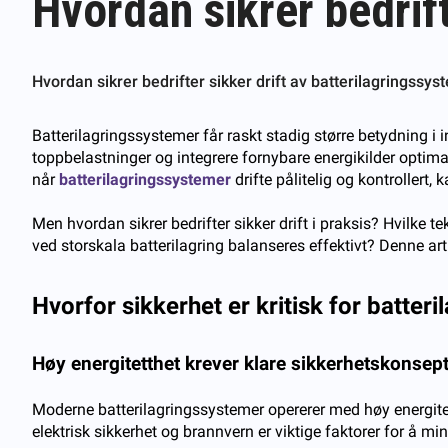
Hvordan sikrer bedrift
Hvordan sikrer bedrifter sikker drift av batterilagringssys
Batterilagringssystemer får raskt stadig større betydning i i
toppbelastninger og integrere fornybare energikilder optimal
når
batterilagringssystemer
drifte pålitelig og kontrollert,
Men hvordan sikrer bedrifter sikker drift i praksis? Hvilke 
ved storskala batterilagring balanseres effektivt? Denne art
Hvorfor sikkerhet er kritisk for batter
Høy energitetthet krever klare sikkerhetskonsep
Moderne batterilagringssystemer opererer med høy energitetth
elektrisk sikkerhet og brannvern er viktige faktorer for å min