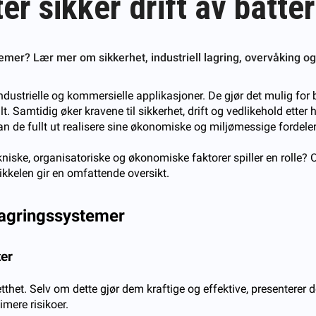
er sikker drift av batt
temer? Lær mer om sikkerhet, industriell lagring, overvåking og
ndustrielle og kommersielle applikasjoner. De gjør det mulig for b
t. Samtidig øker kravene til sikkerhet, drift og vedlikehold etter
 kan de fullt ut realisere sine økonomiske og miljømessige fordeler
tekniske, organisatoriske og økonomiske faktorer spiller en rolle?
ikkelen gir en omfattende oversikt.
ilagringssystemer
ter
et. Selv om dette gjør dem kraftige og effektive, presenterer det
imere risikoer.