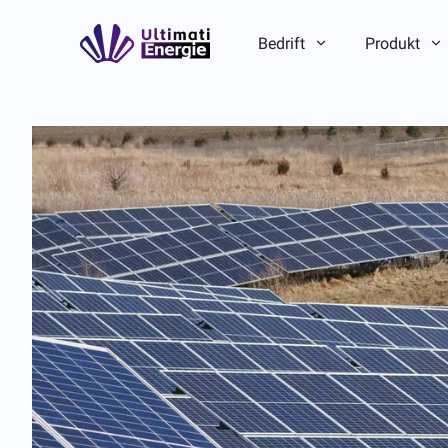
Bedrift
Produkt
Introduksjon til selskapet
Introduksjon til selskapet
ESG
ESG
Merkevarehistorie
Merkevarehistorie
Lag-/lokalfordel
Lag-/lokalfordel