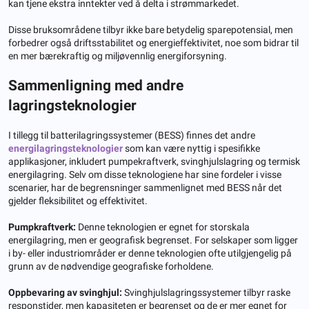
kan tjene ekstra inntekter ved å delta i strømmarkedet.
Disse bruksområdene tilbyr ikke bare betydelig sparepotensial, men
forbedrer også driftsstabilitet og energieffektivitet, noe som bidrar til
en mer bærekraftig og miljøvennlig energiforsyning.
Sammenligning med andre
lagringsteknologier
I tillegg til batterilagringssystemer (BESS) finnes det andre
energilagringsteknologier
som kan være nyttig i spesifikke
applikasjoner, inkludert pumpekraftverk, svinghjulslagring og termisk
energilagring. Selv om disse teknologiene har sine fordeler i visse
scenarier, har de begrensninger sammenlignet med BESS når det
gjelder fleksibilitet og effektivitet.
Pumpkraftverk:
Denne teknologien er egnet for storskala
energilagring, men er geografisk begrenset. For selskaper som ligger
i by- eller industriområder er denne teknologien ofte utilgjengelig på
grunn av de nødvendige geografiske forholdene.
Oppbevaring av svinghjul:
Svinghjulslagringssystemer tilbyr raske
responstider, men kapasiteten er begrenset og de er mer egnet for