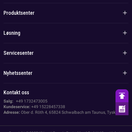
Introduksjon til selskapet
Produktsenter
Merkevarehistorie
Boligprodukter
Løsning
Lag-/lokalfordel
C&I-produkter
Løsning
Servicesenter
Sak
Personvernerklæring
Nyhetssenter
Avtrykk
Nyheter fra selskapet
Kontakt oss
AGB
Bransjenyheter
Salg:
+49 1732473005
Kundeservice:
+49 15228457338
Adresse:
Ober d. Röth 4, 65824 Schwalbach am Taunus, Tyskland