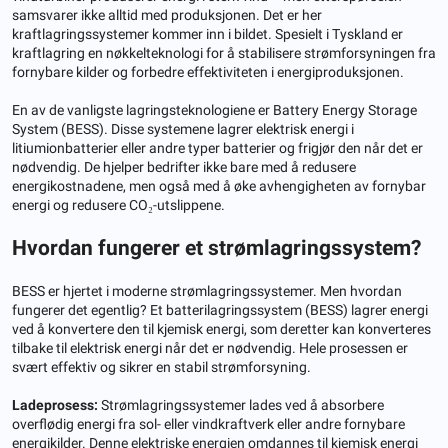
samsvarer ikke alltid med produksjonen. Det er her
kraftlagringssystemer kommer inn i bildet. Spesielt i Tyskland er
kraftlagring en nøkkelteknologi for å stabilisere strømforsyningen fra
fornybare kilder og forbedre effektiviteten i energiproduksjonen.
En av de vanligste lagringsteknologiene er Battery Energy Storage
System (BESS). Disse systemene lagrer elektrisk energi i
litiumionbatterier eller andre typer batterier og frigjør den når det er
nødvendig. De hjelper bedrifter ikke bare med å redusere
energikostnadene, men også med å øke avhengigheten av fornybar
energi og redusere CO₂-utslippene.
Hvordan fungerer et strømlagringssystem?
BESS er hjertet i moderne strømlagringssystemer. Men hvordan
fungerer det egentlig? Et batterilagringssystem (BESS) lagrer energi
ved å konvertere den til kjemisk energi, som deretter kan konverteres
tilbake til elektrisk energi når det er nødvendig. Hele prosessen er
svært effektiv og sikrer en stabil strømforsyning.
Ladeprosess:
Strømlagringssystemer lades ved å absorbere
overflødig energi fra sol- eller vindkraftverk eller andre fornybare
energikilder. Denne elektriske energien omdannes til kjemisk energi