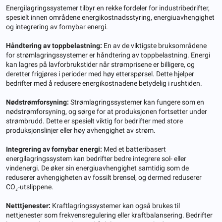
Energilagringssystemer tilbyr en rekke fordeler for industribedrifter,
spesielt innen områdene energikostnadsstyring, energiuavhengighet
og integrering av fornybar energi.
Håndtering av toppbelastning:
En av de viktigste bruksområdene
for strømlagringssystemer er håndtering av toppbelastning. Energi
kan lagres på lavforbrukstider når strømprisene er billigere, og
deretter frigjøres i perioder med høy etterspørsel. Dette hjelper
bedrifter med å redusere energikostnadene betydelig i rushtiden.
Nødstrømforsyning:
Strømlagringssystemer kan fungere som en
nødstrømforsyning, og sørge for at produksjonen fortsetter under
strømbrudd. Dette er spesielt viktig for bedrifter med store
produksjonslinjer eller høy avhengighet av strøm.
Integrering av fornybar energi:
Med et batteribasert
energilagringssystem kan bedrifter bedre integrere sol- eller
vindenergi. De øker sin energiuavhengighet samtidig som de
reduserer avhengigheten av fossilt brensel, og dermed reduserer
CO₂-utslippene.
Netttjenester:
Kraftlagringssystemer kan også brukes til
nettjenester som frekvensregulering eller kraftbalansering. Bedrifter