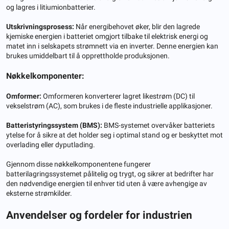
og lagres i litiumionbatterier.
Utskrivningsprosess:
Når energibehovet øker, blir den lagrede
kjemiske energien i batteriet omgjort tilbake til elektrisk energi og
matet inn i selskapets strømnett via en inverter. Denne energien kan
brukes umiddelbart til å opprettholde produksjonen.
Nøkkelkomponenter:
Omformer:
Omformeren konverterer lagret likestrøm (DC) til
vekselstrøm (AC), som brukes i de fleste industrielle applikasjoner.
Batteristyringssystem (BMS):
BMS-systemet overvåker batteriets
ytelse for å sikre at det holder seg i optimal stand og er beskyttet mot
overlading eller dyputlading.
Gjennom disse nøkkelkomponentene fungerer
batterilagringssystemet pålitelig og trygt, og sikrer at bedrifter har
den nødvendige energien til enhver tid uten å være avhengige av
eksterne strømkilder.
Anvendelser og fordeler for industrien