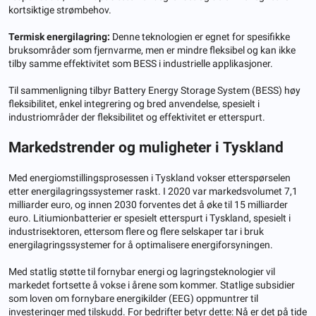
kortsiktige strømbehov.
Termisk energilagring:
Denne teknologien er egnet for spesifikke
bruksområder som fjernvarme, men er mindre fleksibel og kan ikke
tilby samme effektivitet som BESS i industrielle applikasjoner.
Til sammenligning tilbyr Battery Energy Storage System (BESS) høy
fleksibilitet, enkel integrering og bred anvendelse, spesielt i
industriområder der fleksibilitet og effektivitet er etterspurt.
Markedstrender og muligheter i Tyskland
Med energiomstillingsprosessen i Tyskland vokser etterspørselen
etter energilagringssystemer raskt. I 2020 var markedsvolumet 7,1
milliarder euro, og innen 2030 forventes det å øke til 15 milliarder
euro. Litiumionbatterier er spesielt etterspurt i Tyskland, spesielt i
industrisektoren, ettersom flere og flere selskaper tar i bruk
energilagringssystemer for å optimalisere energiforsyningen.
Med statlig støtte til fornybar energi og lagringsteknologier vil
markedet fortsette å vokse i årene som kommer. Statlige subsidier
som loven om fornybare energikilder (EEG) oppmuntrer til
investeringer med tilskudd. For bedrifter betyr dette: Nå er det på tide