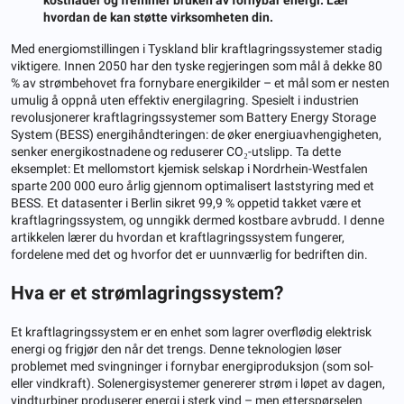
hvordan de kan støtte virksomheten din.
Med energiomstillingen i Tyskland blir kraftlagringssystemer stadig
viktigere. Innen 2050 har den tyske regjeringen som mål å dekke 80
% av strømbehovet fra fornybare energikilder – et mål som er nesten
umulig å oppnå uten effektiv energilagring. Spesielt i industrien
revolusjonerer kraftlagringssystemer som Battery Energy Storage
System (BESS) energihåndteringen: de øker energiuavhengigheten,
senker energikostnadene og reduserer CO₂-utslipp. Ta dette
eksemplet: Et mellomstort kjemisk selskap i Nordrhein-Westfalen
sparte 200 000 euro årlig gjennom optimalisert laststyring med et
BESS. Et datasenter i Berlin sikret 99,9 % oppetid takket være et
kraftlagringssystem, og unngikk dermed kostbare avbrudd. I denne
artikkelen lærer du hvordan et kraftlagringssystem fungerer,
fordelene med det og hvorfor det er uunnværlig for bedriften din.
Hva er et strømlagringssystem?
Et kraftlagringssystem er en enhet som lagrer overflødig elektrisk
energi og frigjør den når det trengs. Denne teknologien løser
problemet med svingninger i fornybar energiproduksjon (som sol-
eller vindkraft). Solenergisystemer genererer strøm i løpet av dagen,
vindturbiner produserer energi i sterk vind – men etterspørselen