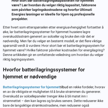
Hvor stort bør batterilagringskapasiteten for hjemmet
være? Lær hvordan du velger riktig kapasitet, faktorene
som påvirker lagringskostnadene og hvorfor Ultimati
Energies løsninger er ideelle for hjem og profesjonelle
prosjekter.
Etter hvert som etterspørselen etter energiuavhengighet fortsetter å
øke, lar batterilagringssystemer for hjemmet huseiere lagre
overskuddsstrøm generert av solceller og bruke den når det er
nødvendig. Men før du velger en bestemt modell, er det flere viktige
spørsmål verdt å vurdere: Hvor stort bør et batterilagringssystem for
hjemmet være? Hvilke faktorer påvirker kostnaden for energilagring?
Denne artikkelen gir en omfattende veiledning om hvordan du velger
riktig lagringssystem.
Hvorfor batterilagringssystemer for
hjemmet er nødvendige
Batterilagringssystemer for hjemmet
tilbud
en rekke fordeler, hvorav
en av de viktigste er muligheten til å bruke strømmen du genererer.
Overskudd av solcellepaneler trenger ikke å bli matet inn i
strømnettet – den kan lagres og brukes senere. Dette reduserer ikke
bare de langsiktige strømkostnadene, men reduserer også