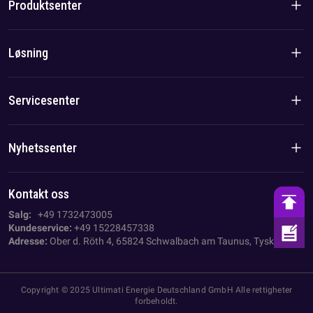
Produktsenter
Merkevarehistorie
Boligprodukter
Løsning
Lag-/lokalfordel
C&I-produkter
Løsning
Servicesenter
Sak
Personvernerklæring
Nyhetssenter
Avtrykk
Nyheter fra selskapet
Kontakt oss
AGB
Bransjenyheter
Salg:
+49 1732473005
Kundeservice:
+49 15228457338
Adresse:
Ober d. Röth 4, 65824 Schwalbach am Taunus, Tyskland
Copyright © 2025 Ultimati Energie Deutschland GmbH Alle rettigheter
forbeholdt.