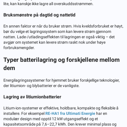
lite, kan kanskje ikke lagre all overskuddsstrømmen.
Bruksmønstre på dagtid og nattetid
En annen faktor er når du bruker strøm. Hvis kveldsforbruket er høyt,
bør du velge et lagringssystem som kan levere strøm gjennom
natten. Lade-/utladingseffekten til lagringen er også viktig – det
avgjør om systemet kan levere strøm raskt nok under høye
forbruksmengder.
Typer batterilagring og forskjellene mellom
dem
Energilagringssystemer for hjemmet bruker forskjellige teknologier,
der litiumion- og blybatterier er de vanligste.
Lagring av litiumionbatterier
Litium-ion-systemer er effektive, holdbare, kompakte og fleksible å
installere. For eksempel
RE-HA1 fra Ultimati Energie
har en
modulær design med opptil 12 kW utgangseffekt og et
kapasitetsområde på 7,6–22,7 kWh. Den krever minimal plass og