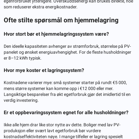
egenforbruket ytterligere. Overskuddsenergi kan brukes direkte, noe
som reduserer ekstra energikostnader.
Ofte stilte spørsmål om hjemmelagring
Hvor stort bør et hjemmelagringssystem være?
Den ideelle kapasiteten avhenger av strømforbruk, størrelse på PV-
panelet og ønsket energiuavhengighet. For de fleste husholdninger
er 8–12 kWh typisk.
Hvor mye koster et lagringssystem?
Kostnadene varierer mye: små systemer starter på rundt €5 000,
mens større systemer kan komme opp i €12 000 eller mer.
Langsiktige besparelser fra økt egetforbruk gjør det imidlertid til en
verdig investering.
Er et oppbevaringssystem egnet for alle husholdninger?
Ikke alle hjem drar like stor nytte av dette. Boliger med lav PV-
produksjon eller svært lavt egetforbruk bør vurdere
kostnadseffektiviteten nøye. I mange tilfeller er lagring spesielt