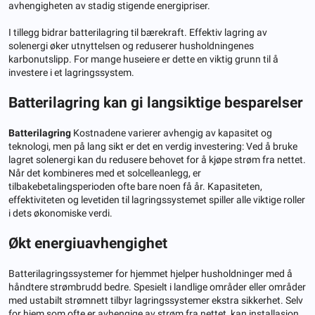
avhengigheten av stadig stigende energipriser.
I tillegg bidrar batterilagring til bærekraft. Effektiv lagring av
solenergi øker utnyttelsen og reduserer husholdningenes
karbonutslipp. For mange huseiere er dette en viktig grunn til å
investere i et lagringssystem.
Batterilagring kan gi langsiktige besparelser
Batterilagring
Kostnadene varierer avhengig av kapasitet og
teknologi, men på lang sikt er det en verdig investering: Ved å bruke
lagret solenergi kan du redusere behovet for å kjøpe strøm fra nettet.
Når det kombineres med et solcelleanlegg, er
tilbakebetalingsperioden ofte bare noen få år. Kapasiteten,
effektiviteten og levetiden til lagringssystemet spiller alle viktige roller
i dets økonomiske verdi.
Økt energiuavhengighet
Batterilagringssystemer for hjemmet hjelper husholdninger med å
håndtere strømbrudd bedre. Spesielt i landlige områder eller områder
med ustabilt strømnett tilbyr lagringssystemer ekstra sikkerhet. Selv
for hjem som ofte er avhengige av strøm fra nettet, kan installasjon