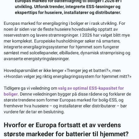
Europas marked for batterilagring til boliger i 2026 er i
utvikling. Utforsk trender, integrerte ESS-løsninger og
eksperttips for huseiere, installatører og distributører.
Europas marked for energilagring i boliger er i rask utvikling. For
noen år siden var de fleste huseiere hovedsakelig opptatt av
reservestrøm og lavere strømregninger. I 2026 har valget blitt mye
mer komplekst. Europeiske husholdninger søker nå smartere,
integrerte energilagringssystemer for hjemmet som fungerer
sømløst med solcellepaneler, elbilladere, dynamisk strømprising og
avanserte energistyringsløsninger.
Hovedspørsmålet er ikke lenger «Trenger jeg et batteri?», men
«Hvordan velger jeg riktig energilagringssystem for hjemmet mitt?»
Tidligere ga vi veiledning om
valg av optimal ESS-kapasitet for
boliger
. Denne veiledningen bygger på disse rådene og forklarer de
største trendene som former Europas marked for bolig-ESS, og
fremhever hva huseiere – og installatører eller distributører – bør
vurdere før de tar en beslutning.
Hvorfor er Europa fortsatt et av verdens
største markeder for batterier til hjemmet?