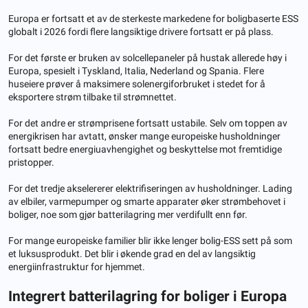
Europa er fortsatt et av de sterkeste markedene for boligbaserte ESS
globalt i 2026 fordi flere langsiktige drivere fortsatt er på plass.
For det første er bruken av solcellepaneler på hustak allerede høy i
Europa, spesielt i Tyskland, Italia, Nederland og Spania. Flere
huseiere prøver å maksimere solenergiforbruket i stedet for å
eksportere strøm tilbake til strømnettet.
For det andre er strømprisene fortsatt ustabile. Selv om toppen av
energikrisen har avtatt, ønsker mange europeiske husholdninger
fortsatt bedre energiuavhengighet og beskyttelse mot fremtidige
pristopper.
For det tredje akselererer elektrifiseringen av husholdninger. Lading
av elbiler, varmepumper og smarte apparater øker strømbehovet i
boliger, noe som gjør batterilagring mer verdifullt enn før.
For mange europeiske familier blir ikke lenger bolig-ESS sett på som
et luksusprodukt. Det blir i økende grad en del av langsiktig
energiinfrastruktur for hjemmet.
Integrert batterilagring for boliger i Europa