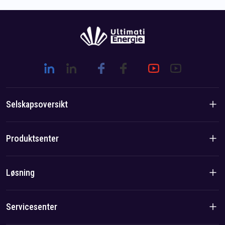
Selskapsoversikt
Introduksjon til selskapet
Produktsenter
Merkevarehistorie
Boligprodukter
Løsning
Lag-/lokalfordel
C&I-produkter
Løsning
Servicesenter
Sak