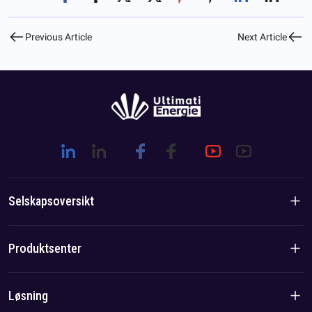
Previous Article
Next Article
Selskapsoversikt
Introduksjon til selskapet
Produktsenter
Merkevarehistorie
Boligprodukter
Løsning
Lag-/lokalfordel
C&I-produkter