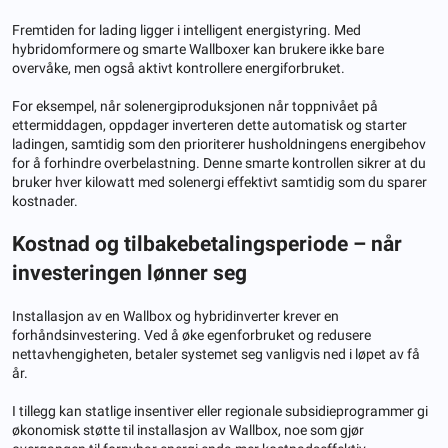
Fremtiden for lading ligger i intelligent energistyring. Med
hybridomformere og smarte Wallboxer kan brukere ikke bare
overvåke, men også aktivt kontrollere energiforbruket.
For eksempel, når solenergiproduksjonen når toppnivået på
ettermiddagen, oppdager inverteren dette automatisk og starter
ladingen, samtidig som den prioriterer husholdningens energibehov
for å forhindre overbelastning. Denne smarte kontrollen sikrer at du
bruker hver kilowatt med solenergi effektivt samtidig som du sparer
kostnader.
Kostnad og tilbakebetalingsperiode – når
investeringen lønner seg
Installasjon av en Wallbox og hybridinverter krever en
forhåndsinvestering. Ved å øke egenforbruket og redusere
nettavhengigheten, betaler systemet seg vanligvis ned i løpet av få
år.
I tillegg kan statlige insentiver eller regionale subsidieprogrammer gi
økonomisk støtte til installasjon av Wallbox, noe som gjør