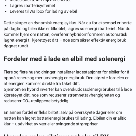
Lagres i batterisystemet
Leveres til Wallbox for lading av elbil
Dette skaper en dynamisk energisyklus. Når du for eksempel er borte
på dagtid og bilen ikke er tilkoblet, lagres solenergi i batteriet. Når du
kommer hjem om natten, overfører hybridomformeren automatisk
lagret energi til kjøretøyet ditt – noe som sikrer effektiv energibruk
døgnet rundt.
Fordeler med å lade en elbil med solenergi
Flere og flere husholdninger installerer ladestasjoner for elbiler for å
oppnå renere og mer uavhengig energibruk. Den største fordelen er
at energien kommer direkte fra taket ditt.
Gjennom en hybrid inverter kan overskuddssolenergi brukes til å lade
kjøretøyet ditt, noe som reduserer strømnettavhengigheten og
reduserer CO₂-utslippene betydelig.
En annen fordel er fleksibilitet: selv på overskyete dager eller om
natten kan lagret batterienergi brukes til lading. Elbilen din er alltid
klar – upåvirket av vær eller svingende strømpriser.