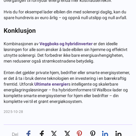
overgangen til fornybar energi enda mer kostnadseffektiv.
Hvis du for eksempel lader elbilen din med solenergi daglig, kan du
spare hundrevis av euro årlig – og oppnå null utslipp og null avfall.
Konklusjon
Kombinasjonen av
Veggboks og hybridinverter
er den ideelle
løsningen for alle som ønsker å lade elbilen sin hjemme og effektivt
utnytte solenergi. Det forbedrer ikke bare energiuavhengigheten,
men reduserer også strømkostnadene betydelig.
Enten det gjelder private hjem, bedrifter eller smarte energisystemer,
er det å ta i bruk denne teknologien en investering i en bærekraftig
fremtid. Utforsk
Ultimate energier
s intelligente og skalerbare
energilagringsløsninger – fra hybridomformere til Wallbox-lader og
komplette smarte energisystemer for hjem eller bedrifter – din
komplette vei til et grønt energiøkosystem.
2025-10-28
Del