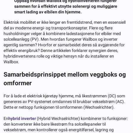
Oppdag hvordan Wallbox og hybridinverteren fungerer
sammen for å effektivt utnytte solenergi og muliggjøre
smart lading av elbilen din hjemme.
Elektrisk mobilitet er ikke lenger en fremtidstrend, men en essensiell
del av moderne energi- og transportkonsepter. Flere og flere
husholdninger velger å kombinere ladestasjonene for elbiler med
solcelleanlegg (PV). Men hvordan fungerer Wallbox og inverter
egentlig sammen? Hvorfor er samarbeidet deres så avgjørende for
effektiv energibruk? Denne artikkelen forklarer synergien deres,
hybridinverterens rolle og viktige hensyn når du installerer en
Wallbox.
Samarbeidsprinsippet mellom veggboks og
omformer
For å lade et elektrisk kjøretøy hjemme, må likestrømmen (DC) som
genereres av PV-systemet omdannes til brukbar vekselstrøm (AC).
Dette er nettopp funksjonen til omformeren (Wechselrichter).
En
hybrid inverter
(Hybrid Wechselrichter) kombinerer to funksjoner:
den konverterer ikke bare likestrøm fra solcellepaneler til
vekselstrøm, men kontrollerer også energitilførsel, lagring og