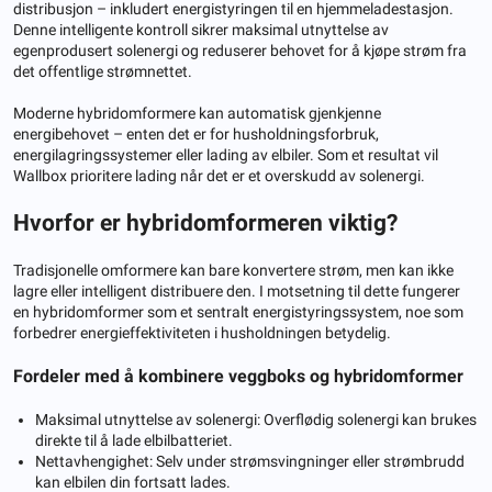
distribusjon – inkludert energistyringen til en hjemmeladestasjon.
Denne intelligente kontroll sikrer maksimal utnyttelse av
egenprodusert solenergi og reduserer behovet for å kjøpe strøm fra
det offentlige strømnettet.
Moderne hybridomformere kan automatisk gjenkjenne
energibehovet – enten det er for husholdningsforbruk,
energilagringssystemer eller lading av elbiler. Som et resultat vil
Wallbox prioritere lading når det er et overskudd av solenergi.
Hvorfor er hybridomformeren viktig?
Tradisjonelle omformere kan bare konvertere strøm, men kan ikke
lagre eller intelligent distribuere den. I motsetning til dette fungerer
en hybridomformer som et sentralt energistyringssystem, noe som
forbedrer energieffektiviteten i husholdningen betydelig.
Fordeler med å kombinere veggboks og hybridomformer
Maksimal utnyttelse av solenergi: Overflødig solenergi kan brukes
direkte til å lade elbilbatteriet.
Nettavhengighet: Selv under strømsvingninger eller strømbrudd
kan elbilen din fortsatt lades.