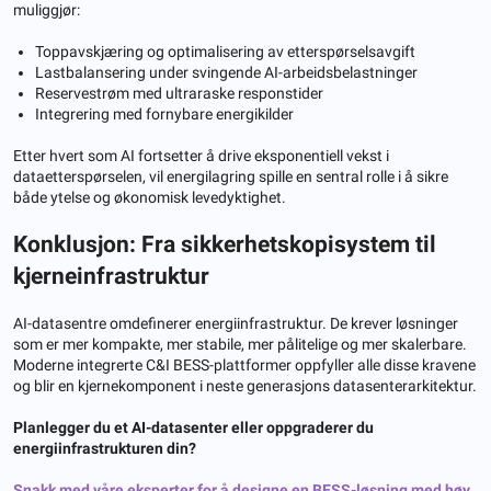
muliggjør:
Toppavskjæring og optimalisering av etterspørselsavgift
Lastbalansering under svingende AI-arbeidsbelastninger
Reservestrøm med ultraraske responstider
Integrering med fornybare energikilder
Etter hvert som AI fortsetter å drive eksponentiell vekst i
dataetterspørselen, vil energilagring spille en sentral rolle i å sikre
både ytelse og økonomisk levedyktighet.
Konklusjon: Fra sikkerhetskopisystem til
kjerneinfrastruktur
AI-datasentre omdefinerer energiinfrastruktur. De krever løsninger
som er mer kompakte, mer stabile, mer pålitelige og mer skalerbare.
Moderne integrerte C&I BESS-plattformer oppfyller alle disse kravene
og blir en kjernekomponent i neste generasjons datasenterarkitektur.
Planlegger du et AI-datasenter eller oppgraderer du
energiinfrastrukturen din?
Snakk med våre eksperter for å designe en BESS-løsning med høy