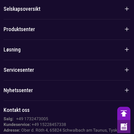
Selskapsoversikt
Introduksjon til selskapet
Produktsenter
Merkevarehistorie
Boligprodukter
Løsning
Lag-/lokalfordel
C&I-produkter
Løsning
Servicesenter
Sak
Personvernerklæring
Nyhetssenter
Avtrykk
Nyheter fra selskapet
Kontakt oss
AGB
Bransjenyheter
Salg:
+49 1732473005
Kundeservice:
+49 15228457338
Adresse:
Ober d. Röth 4, 65824 Schwalbach am Taunus, Tyskland