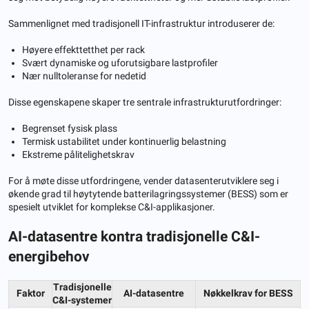
Sammenlignet med tradisjonell IT-infrastruktur introduserer de:
Høyere effekttetthet per rack
Svært dynamiske og uforutsigbare lastprofiler
Nær nulltoleranse for nedetid
Disse egenskapene skaper tre sentrale infrastrukturutfordringer:
Begrenset fysisk plass
Termisk ustabilitet under kontinuerlig belastning
Ekstreme pålitelighetskrav
For å møte disse utfordringene, vender datasenterutviklere seg i
økende grad til høytytende batterilagringssystemer (BESS) som er
spesielt utviklet for komplekse C&I-applikasjoner.
AI-datasentre kontra tradisjonelle C&I-
energibehov
Tradisjonelle
Faktor
AI-datasentre
Nøkkelkrav for BESS
C&I-systemer