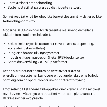
Forstyrrelser i databehandling
Systemustabilitet på tvers av distribuerte nettverk
Som et resultat er pålitelighet ikke bare et designmål – det er et ikke-
forhandlingsbart krav.
Moderne BESS-løsninger for datasentre må inneholde flerlags
sikkerhetsmekanismer, inkludert:
Elektriske beskyttelsessystemer (overstrøm, overspenning,
kortslutningsbeskyttelse)
Integrerte brannslukkingssystemer
Industrielt kapslingsdesign (f.eks. IP55-beskyttelse)
Sanntidsovervåking via EMS-plattformer
Denne sikkerhetsarkitekturen på flere nivåer sikrer at
energilagringssystemer kan operere trygt under ekstreme forhold
samtidig som de opprettholder uavbrutt strømforsyning.
I motsetning til standard C&I-applikasjoner krever AI-datasentre et
mye høyere nivå av systemrobusthet – noe som gjør avanserte
BESS-løsninger avgjørende.