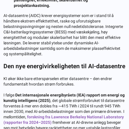
prosjektavkastning.
AI-datasentre (AIDC) krever energisystemer som er i stand til å
håndtere ekstrem effekttetthet, raske og uforutsigbare
belastningssvingninger og nesten null nedetidstoleranse. Integrerte
C&I-batterilagringssystemer (BESS) med væskekjøling, høy
energitetthet og modulær skalerbarhet har blitt den mest effektive
løsningen. De leverer stabil ytelse under dynamiske AI-
arbeidsbelastninger samtidig som de maksimerer plasseffektivitet
og systempålitelighet.
Den nye energivirkeligheten til AI-datasentre
KI øker ikke bare etterspørselen etter datasentre – den endrer
fundamentalt hvordan strøm forbrukes.
I følge
Det internasjonale energibyråets (IEA) rapport om energi og
kunstig intelligens (2025)
, det globale strømforbruket til datasentre
forventes å mer enn dobles fra ~415 TWh i 2024 til rundt 945 TWh
innen 2030, med AI-arbeidsbelastninger som den primære driveren. I
mellomtiden,
forskning fra Lawrence Berkeley National Laboratory
(rapporter fra 2024–2025)
fremhever at AI-drevne anlegg beveger
seg mot betydelig høyere racktettheter og mer ustabile lastprofiler.