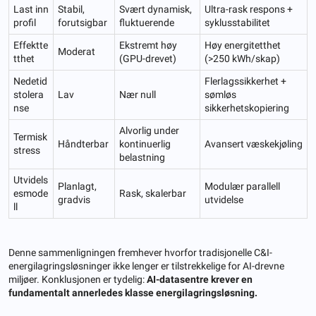
Last inn
Stabil,
Svært dynamisk,
Ultra-rask respons +
profil
forutsigbar
fluktuerende
syklusstabilitet
Effektte
Ekstremt høy
Høy energitetthet
Moderat
tthet
(GPU-drevet)
(>250 kWh/skap)
Nedetid
Flerlagssikkerhet +
stolera
Lav
Nær null
sømløs
nse
sikkerhetskopiering
Alvorlig under
Termisk
Håndterbar
kontinuerlig
Avansert væskekjøling
stress
belastning
Utvidels
Planlagt,
Modulær parallell
esmode
Rask, skalerbar
gradvis
utvidelse
ll
Denne sammenligningen fremhever hvorfor tradisjonelle C&I-
energilagringsløsninger ikke lenger er tilstrekkelige for AI-drevne
miljøer. Konklusjonen er tydelig:
AI-datasentre krever en
fundamentalt annerledes klasse energilagringsløsning.