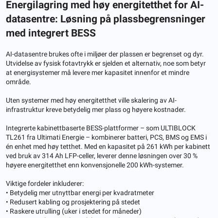
Energilagring med høy energitetthet for AI-
datasentre: Løsning på plassbegrensninger
med integrert BESS
AI-datasentre brukes ofte i miljøer der plassen er begrenset og dyr.
Utvidelse av fysisk fotavtrykk er sjelden et alternativ, noe som betyr
at energisystemer må levere mer kapasitet innenfor et mindre
område.
Uten systemer med høy energitetthet ville skalering av AI-
infrastruktur kreve betydelig mer plass og høyere kostnader.
Integrerte kabinettbaserte BESS-plattformer – som ULTIBLOCK
TL261 fra Ultimati Energie – kombinerer batteri, PCS, BMS og EMS i
én enhet med høy tetthet. Med en kapasitet på 261 kWh per kabinett
ved bruk av 314 Ah LFP-celler, leverer denne løsningen over 30 %
høyere energitetthet enn konvensjonelle 200 kWh-systemer.
Viktige fordeler inkluderer:
• Betydelig mer utnyttbar energi per kvadratmeter
• Redusert kabling og prosjektering på stedet
• Raskere utrulling (uker i stedet for måneder)