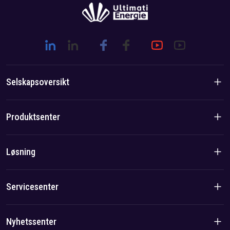
Selskapsoversikt
Introduksjon til selskapet
Produktsenter
Merkevarehistorie
Boligprodukter
Løsning
Lag-/lokalfordel
C&I-produkter
Løsning
Servicesenter
Sak
Personvernerklæring
Nyhetssenter