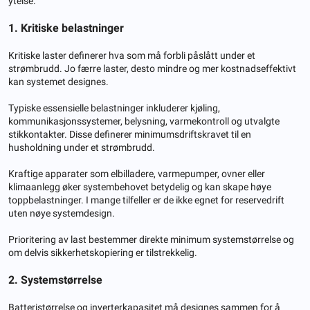
ytelse.
1. Kritiske belastninger
Kritiske laster definerer hva som må forbli påslått under et
strømbrudd. Jo færre laster, desto mindre og mer kostnadseffektivt
kan systemet designes.
Typiske essensielle belastninger inkluderer kjøling,
kommunikasjonssystemer, belysning, varmekontroll og utvalgte
stikkontakter. Disse definerer minimumsdriftskravet til en
husholdning under et strømbrudd.
Kraftige apparater som elbilladere, varmepumper, ovner eller
klimaanlegg øker systembehovet betydelig og kan skape høye
toppbelastninger. I mange tilfeller er de ikke egnet for reservedrift
uten nøye systemdesign.
Prioritering av last bestemmer direkte minimum systemstørrelse og
om delvis sikkerhetskopiering er tilstrekkelig.
2. Systemstørrelse
Batteristørrelse og inverterkapasitet må designes sammen for å