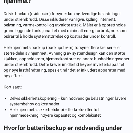
hjemmet?
Delvis backup (nødstrøm) forsyner kun nødvendige belastninger
under strømbrudd. Disse inkluderer vanligvis kjøling, internett,
belysning, varmekontroll og utvalgte uttak. Målet er å opprettholde
grunnleggende funksjonalitet med minimalt energiforbruk, noe som
bidrar til å holde systemstørrelse og kostnader under kontroll.
Hele hjemmets backup (backupstrøm) forsyner flere kretser eller
større deler av hjemmet. Avhengig av systemdesign kan den støtte
kjøkken, oppholdsrom, hjemmekontorer og andre husholdningssoner
under strømbrudd. Dette krever imidlertid høyere inverterkapasitet
og nøye lasthåndtering, spesielt når det er inkludert apparater med
høy effekt.
Kort sagt:
Delvis sikkerhetskopiering = kun nødvendige belastninger, lavere
systembehov og kostnader
Hele hjemmets sikkerhetskopi = flerkrets- eller full
hjemmedekning, høyere kapasitet og kompleksitet
Hvorfor batteribackup er nødvendig under