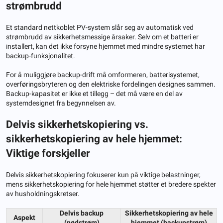
strømbrudd
Et standard nettkoblet PV-system slår seg av automatisk ved
strømbrudd av sikkerhetsmessige årsaker. Selv om et batteri er
installert, kan det ikke forsyne hjemmet med mindre systemet har
backup-funksjonalitet.
For å muliggjøre backup-drift må omformeren, batterisystemet,
overføringsbryteren og den elektriske fordelingen designes sammen.
Backup-kapasitet er ikke et tillegg – det må være en del av
systemdesignet fra begynnelsen av.
Delvis sikkerhetskopiering vs.
sikkerhetskopiering av hele hjemmet:
Viktige forskjeller
Delvis sikkerhetskopiering fokuserer kun på viktige belastninger,
mens sikkerhetskopiering for hele hjemmet støtter et bredere spekter
av husholdningskretser.
Delvis backup
Sikkerhetskopiering av hele
Aspekt
(nødstrøm)
hjemmet (backupstrøm)