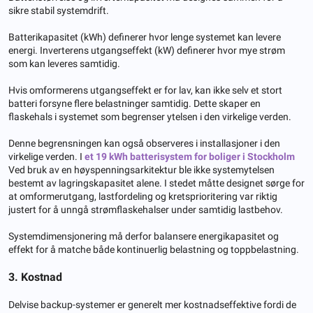
sikre stabil systemdrift.
Batterikapasitet (kWh) definerer hvor lenge systemet kan levere
energi. Inverterens utgangseffekt (kW) definerer hvor mye strøm
som kan leveres samtidig.
Hvis omformerens utgangseffekt er for lav, kan ikke selv et stort
batteri forsyne flere belastninger samtidig. Dette skaper en
flaskehals i systemet som begrenser ytelsen i den virkelige verden.
Denne begrensningen kan også observeres i installasjoner i den
virkelige verden. I
et 19 kWh batterisystem for boliger i Stockholm
Ved bruk av en høyspenningsarkitektur ble ikke systemytelsen
bestemt av lagringskapasitet alene. I stedet måtte designet sørge for
at omformerutgang, lastfordeling og kretsprioritering var riktig
justert for å unngå strømflaskehalser under samtidig lastbehov.
Systemdimensjonering må derfor balansere energikapasitet og
effekt for å matche både kontinuerlig belastning og toppbelastning.
3. Kostnad
Delvise backup-systemer er generelt mer kostnadseffektive fordi de