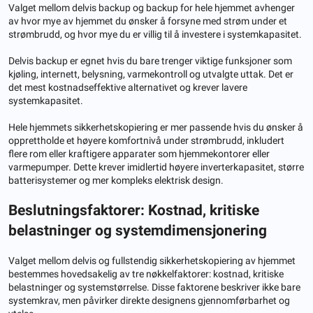
Valget mellom delvis backup og backup for hele hjemmet avhenger
av hvor mye av hjemmet du ønsker å forsyne med strøm under et
strømbrudd, og hvor mye du er villig til å investere i systemkapasitet.
Delvis backup er egnet hvis du bare trenger viktige funksjoner som
kjøling, internett, belysning, varmekontroll og utvalgte uttak. Det er
det mest kostnadseffektive alternativet og krever lavere
systemkapasitet.
Hele hjemmets sikkerhetskopiering er mer passende hvis du ønsker å
opprettholde et høyere komfortnivå under strømbrudd, inkludert
flere rom eller kraftigere apparater som hjemmekontorer eller
varmepumper. Dette krever imidlertid høyere inverterkapasitet, større
batterisystemer og mer kompleks elektrisk design.
Beslutningsfaktorer: Kostnad, kritiske
belastninger og systemdimensjonering
Valget mellom delvis og fullstendig sikkerhetskopiering av hjemmet
bestemmes hovedsakelig av tre nøkkelfaktorer: kostnad, kritiske
belastninger og systemstørrelse. Disse faktorene beskriver ikke bare
systemkrav, men påvirker direkte designens gjennomførbarhet og